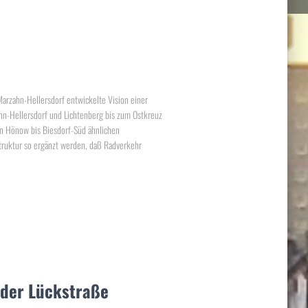
m
arzahn-Hellersdorf entwickelte Vision einer
-Hellersdorf und Lichtenberg bis zum Ostkreuz
n Hönow bis Biesdorf-Süd ähnlichen
truktur so ergänzt werden, daß Radverkehr
der Lückstraße