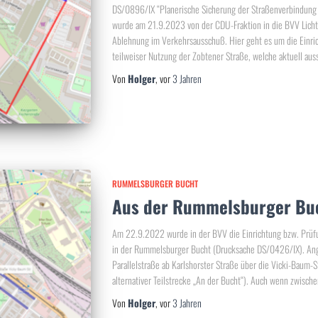
DS/0896/IX “Planerische Sicherung der Straßenverbindung 
wurde am 21.9.2023 von der CDU-Fraktion in die BVV Licht
Ablehnung im Verkehrsausschuß. Hier geht es um die Einri
teilweiser Nutzung der Zobtener Straße, welche aktuell aus
Von
Holger
, vor
3 Jahren
RUMMELSBURGER BUCHT
Aus der Rummelsburger Bu
Am 22.9.2022 wurde in der BVV die Einrichtung bzw. Prüfu
in der Rummelsburger Bucht (Drucksache DS/0426/IX). Ange
Parallelstraße ab Karlshorster Straße über die Vicki-Baum-
alternativer Teilstrecke „An der Bucht“). Auch wenn zwische
Von
Holger
, vor
3 Jahren