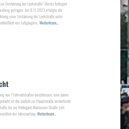
zur Umfahrung der Lückstraße” Dieses Anliegen
enberg getragen. Am 8.11.2023 erfolgte die
chtung einer Umfahrung der Lückstraße unter
schließlich von Fußgängern,
Weiterlesen…
cht
ng von 7 Fahrradstraßen beschlossen, eine davon
dacht ist die südlich zur Hauptstraße verlaufende
Straße bis zur Hildegard-Marcusson-Straße (mit
nzeitlich der Jahresanfang
Weiterlesen…